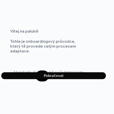
Vítej na palubě
Úvod
Tohle je onboardingový průvodce,
který tě provede celým procesem
adaptace.
Smlou
Pokračovat
BOZP/