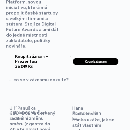
Platform, novou
iniciativu, která má
propojit české startupy
s velkými firmami a
státem. Stojí za Digital
Future Awards a umí dát
do jedné místnosti
zakladatele, politiky i
novináře.
Koupit záznam +
Prezentaci
Koupit záznam
za
249 Kč
... co se v záznamu dozvíte?
Jiří Panuška
Hana
Jak komunikovat
CEO
·
BC21 a Červený
Founder
·
Han
Slačálková
radikální změnu
Jelen
ka
Hanka ukáže, jak se
směru (z gastra do
stát vlastním
AI) a budovat nový