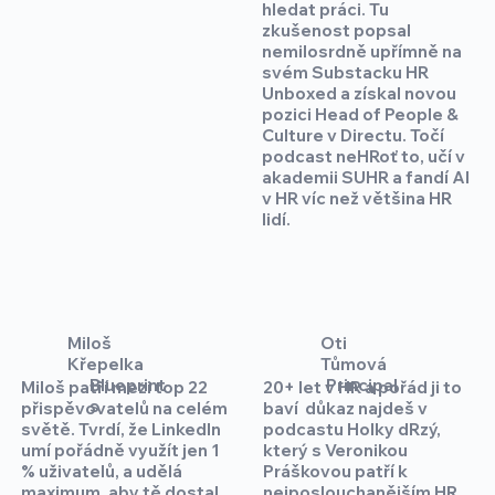
hledat práci. Tu
zkušenost popsal
nemilosrdně upřímně na
svém Substacku HR
Unboxed a získal novou
pozici Head of People &
Culture v Directu. Točí
podcast neHRoť to, učí v
akademii SUHR a fandí AI
v HR víc než většina HR
lidí.
Miloš
Oti
Křepelka
Tůmová
Blueprint
Principal
Miloš patří mezi top 22
20+ let v HR a pořád ji to
s
přispěvovatelů na celém
baví důkaz najdeš v
světě. Tvrdí, že LinkedIn
podcastu Holky dRzý,
umí pořádně využít jen 1
který s Veronikou
% uživatelů, a udělá
Práškovou patří k
maximum, aby tě dostal
nejposlouchanějším HR