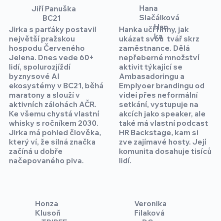
Hana
Jiří Panuška
Slačálková
BC21
Han
Jirka s parťáky postavil
Hanka učí firmy, jak
ka
největší pražskou
ukázat svou tvář skrz
hospodu Červeného
zaměstnance. Dělá
Jelena. Dnes vede 60+
nepřeberné množství
lidí, spolurozjíždí
aktivit týkající se
byznysové AI
Ambasadoringu a
ekosystémy v BC21, běhá
Emplyoer brandingu od
maratony a slouží v
videí přes neformální
aktivních zálohách AČR.
setkání, vystupuje na
Ke všemu chystá vlastní
akcích jako speaker, ale
whisky s ročníkem 2030.
také má vlastní podcast
Jirka má pohled člověka,
HR Backstage, kam si
který ví, že silná značka
zve zajímavé hosty. Její
začíná u dobře
komunita dosahuje tisíců
načepovaného piva.
lidí.
Honza
Veronika
Klusoň
Filaková