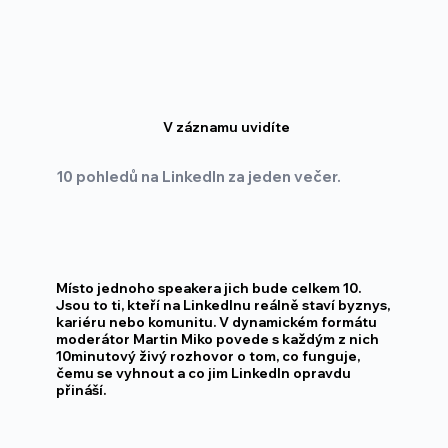
V záznamu uvidíte
10 pohledů na LinkedIn za jeden večer.
Místo jednoho speakera jich bude celkem 10.
Jsou to ti, kteří na LinkedInu reálně staví byznys,
kariéru nebo komunitu. V dynamickém formátu
moderátor Martin Miko povede s každým z nich
10minutový živý rozhovor o tom, co funguje,
čemu se vyhnout a co jim LinkedIn opravdu
přináší.