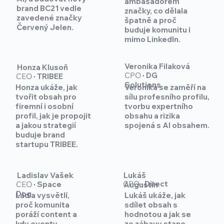
ambasadorem
brand BC21 vedle
značky, co dělala
zavedené značky
špatně a proč
Červený Jelen.
buduje komunitu i
mimo LinkedIn.
Veronika Filaková
Honza Klusoň
CPO
·
DG
CEO
·
TRIBEE
Solutions
Honza ukáže, jak
Veronika se zaměří na
tvořit obsah pro
sílu profesního profilu,
firemní i osobní
tvorbu expertního
profil, jak je propojit
obsahu a rizika
a jakou strategií
spojená s AI obsahem.
buduje brand
startupu TRIBEE.
Lukáš
Ladislav Vašek
CPO
·
Direct
CEO
·
Space
Augustín
Dog
Láďa vysvětlí,
Lukáš ukáže, jak
proč komunita
sdílet obsah s
poráží content a
hodnotou a jak se
kdy eventy
ze zábavy stane