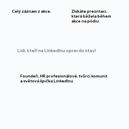
Celý záznam z akce.
Získáte prezntaci,
která běžela během
akce na pódiu.
Lidi, kteří na LinkedInu opravdu staví
Foundeři, HR profesionálové, tvůrci komunit
a světová špička LinkedInu