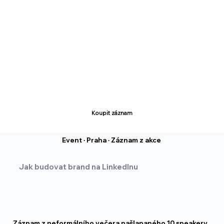
Koupit záznam
Event
·
Praha
·
Záznam z akce
Jak budovat brand na LinkedInu
Záznam z neformálního večera našlapaného 10 speakery,