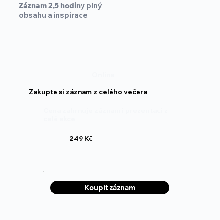
Záznam 2,5 hodiny
plný
obsahu a inspirace
Online
Zakupte si záznam z celého večera
Cena zahrnuje záznam i prezentaci z
celé akce
249 Kč
Koupit záznam