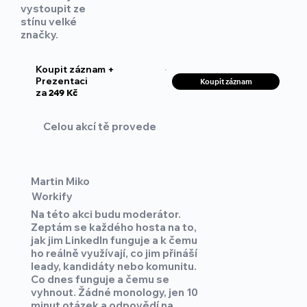
vystoupit ze
stínu velké
značky.
Koupit záznam +
Prezentaci
Koupit záznam
za
249 Kč
Celou akcí tě provede
Martin Miko
Workify
Na této akci budu moderátor.
Zeptám se každého hosta na to,
jak jim LinkedIn funguje a k čemu
ho reálně využívají, co jim přináší
leady, kandidáty nebo komunitu.
Co dnes funguje a čemu se
vyhnout. Žádné monology, jen 10
minut otázek a odpovědí na