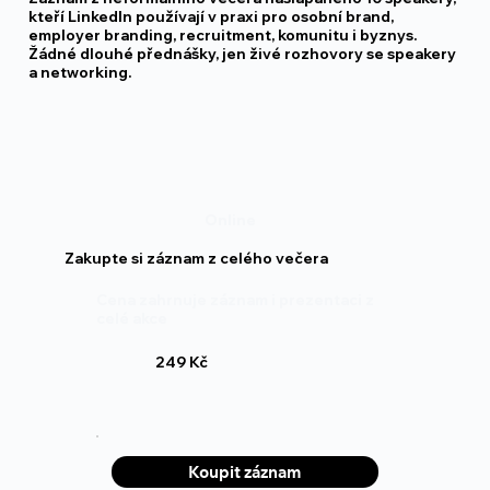
kteří LinkedIn používají v praxi pro osobní brand,
employer branding, recruitment, komunitu i byznys.
Žádné dlouhé přednášky, jen živé rozhovory se speakery
a networking.
Online
Zakupte si záznam z celého večera
Cena zahrnuje záznam i prezentaci z
celé akce
249 Kč
Koupit záznam