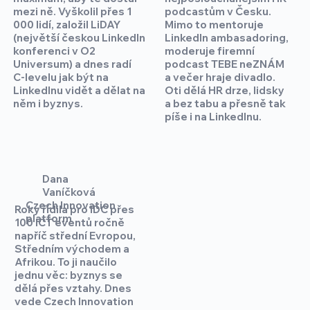
mezi ně. Vyškolil přes 1
podcastům v Česku.
000 lidí, založil LiDAY
Mimo to mentoruje
(největší českou LinkedIn
LinkedIn ambasadoring,
konferenci v O2
moderuje firemní
Universum) a dnes radí
podcast TEBE neZNÁM
C‑levelu jak být na
a večer hraje divadlo.
LinkedInu vidět a dělat na
Oti dělá HR drze, lidsky
něm i byznys.
a bez tabu a přesně tak
píše i na LinkedInu.
Dana
Vaníčková
Czech Innovation
Roky řídila pro IDC přes
platform
100 ICT eventů ročně
napříč střední Evropou,
Středním východem a
Afrikou. To ji naučilo
jednu věc: byznys se
dělá přes vztahy. Dnes
vede Czech Innovation