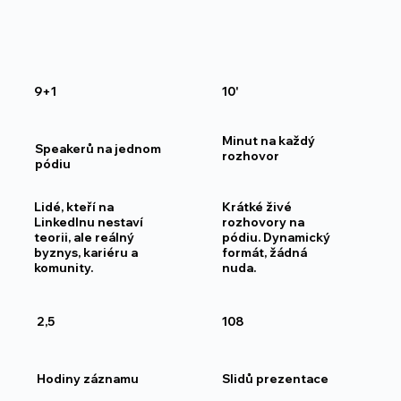
9+1
10'
Minut na každý
Speakerů na jednom
rozhovor
pódiu
Lidé, kteří na
Krátké živé
LinkedInu nestaví
rozhovory na
teorii, ale reálný
pódiu. Dynamický
byznys, kariéru a
formát, žádná
komunity.
nuda.
2,5
108
Hodiny záznamu
Slidů prezentace