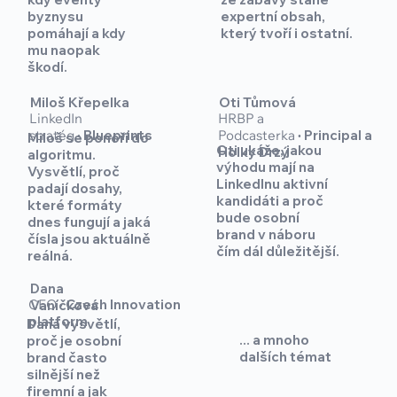
byznysu
expertní obsah,
pomáhají a kdy
který tvoří i ostatní.
mu naopak
škodí.
Miloš Křepelka
Oti Tůmová
HRBP a
LinkedIn
Podcasterka
·
Principal a
stratég
·
Blueprints
Miloš se ponoří do
Oti ukáže, jakou
Holky Drzý
algoritmu.
výhodu mají na
Vysvětlí, proč
LinkedInu aktivní
padají dosahy,
kandidáti a proč
které formáty
bude osobní
dnes fungují a jaká
brand v náboru
čísla jsou aktuálně
čím dál důležitější.
reálná.
Dana
CEO
·
Czech Innovation
Vaníčková
platform
Dana vysvětlí,
... a mnoho
proč je osobní
dalších témat
brand často
silnější než
firemní a jak