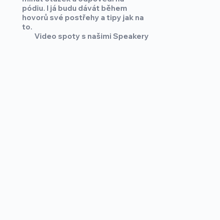
pódiu. I já budu dávát během
hovorů své postřehy a tipy jak na
to.
Video spoty s našimi Speakery