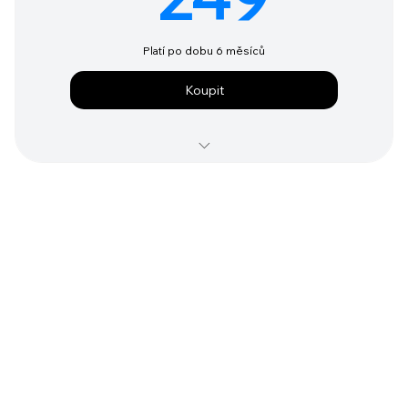
Platí po dobu 6 měsíců
Koupit
Video záznam
Podcast záznam
Prezentace 108 slidů
Přes 2 hodiny inspirace