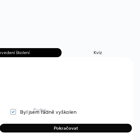
vedení školení
Kvíz
BOZP/PO
Podpis
Byl jsem řádně vyškolen
Pokračovat