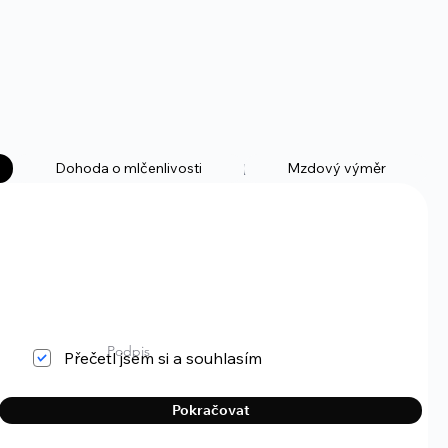
Dohoda o mlčenlivosti
Mzdový výměr
Dokumenty k podpisu
Podpis
Přečetl jsem si a souhlasím
Pokračovat