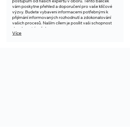
postupům od našich expertů v oboru. Tento balíček
vám poskytne přehled a doporučení pro vaše klíčové
výzvy. Budete vybaveni informacemi potřebnými k
přijímání informovaných rozhodnutí a zdokonalování
vašich procesů. Naším cílem je posílit vaši schopnost
dosahovat úspěchu.
Více