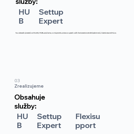
služby:
HU
Settup
B
Expert
Na základě výsledků ve Workify HUBu ukážeme, co má prioritu a kde se vyplatí začít. Dostanete konkrétní plán kroků, žádné obecné fráze.
03
Zrealizujeme
Obsahuje
služby:
HU
Settup
Flexisu
B
Expert
pport