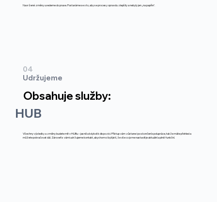
Navržené změny uvedeme do praxe. Postaráme se o to, aby se procesy opravdu zlepšily a nebyly jen „na papíře“.
04
Udržujeme
Obsahuje služby:
HUB
Všechny výsledky a změny budete mít v HUBu – jasně a kdykoli k dispozici. Přístup vám zůstane i po skončení spolupráce, takže máte přehled a
můžete pokračovat dál. Zároveň s vámi udržujeme kontakt, abychom si byli jistí, že vše co jsme nastavili je aktuální a plně funkční.