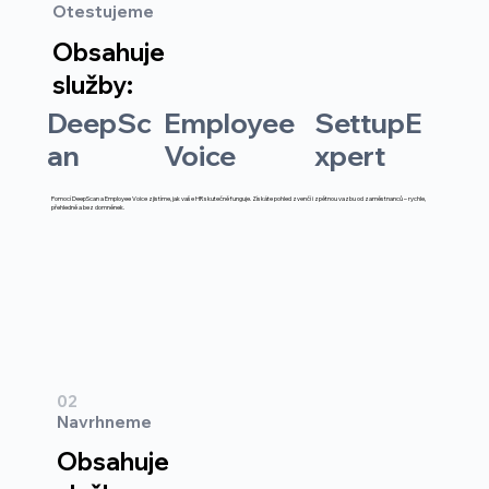
Otestujeme
Obsahuje
Dostanete plnou podporu
služby:
Employee
SettupE
DeepSc
Voice
xpert
an
Pomocí DeepScan a Employee Voice zjistíme, jak vaše HR skutečně funguje. Získáte pohled zvenčí i zpětnou vazbu od zaměstnanců – rychle,
přehledně a bez domněnek.
02
Navrhneme
Obsahuje