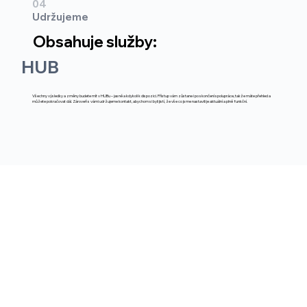
04
Udržujeme
Obsahuje služby:
HUB
Všechny výsledky a změny budete mít v HUBu – jasně a kdykoli k dispozici. Přístup vám zůstane i po skončení spolupráce, takže máte přehled a
můžete pokračovat dál. Zároveň s vámi udržujeme kontakt, abychom si byli jistí, že vše co jsme nastavili je aktuální a plně funkční.
Chci schůzku zdarma