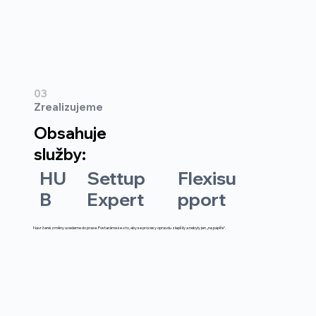
03
Zrealizujeme
Obsahuje
služby:
HU
Settup
Flexisu
B
Expert
pport
Navržené změny uvedeme do praxe. Postaráme se o to, aby se procesy opravdu zlepšily a nebyly jen „na papíře“.