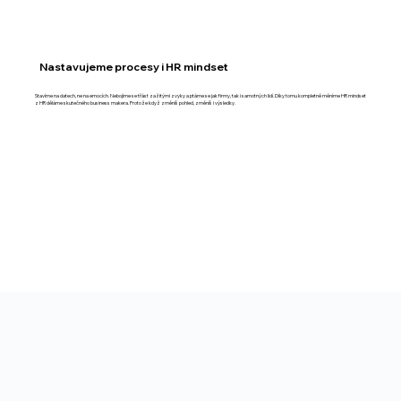
Nastavujeme procesy i HR mindset
Stavíme na datech, ne na emocích. Nebojíme se třást zažitými zvyky a ptáme se jak firmy, tak i samotných lidí. Díky tomu kompletně měníme HR mindset
z HR děláme skutečného business makera. Protože když změníš pohled, změníš i výsledky.