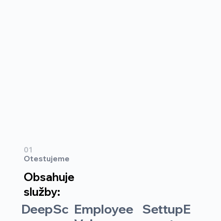
01
Otestujeme
Obsahuje
služby:
Employee
SettupE
DeepSc