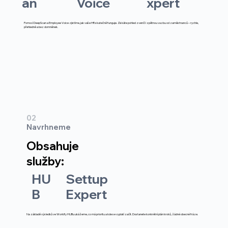
Dostanete plnou podporu
Voice
xpert
an
Pomocí DeepScan a Employee Voice zjistíme, jak vaše HR skutečně funguje. Získáte pohled zvenčí i zpětnou vazbu od zaměstnanců – rychle,
přehledně a bez domněnek.
02
Navrhneme
Obsahuje
služby:
HU
Settup
B
Expert
Na základě výsledků ve Workify HUBu ukážeme, co má prioritu a kde se vyplatí začít. Dostanete konkrétní plán kroků, žádné obecné fráze.